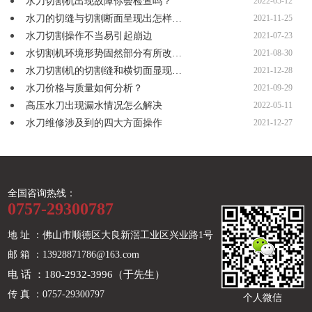
水刀切割机出现故障你会检查吗？
2022-05-12
水刀的切缝与切割断面呈现出怎样…
2021-11-25
水刀切割操作不当易引起崩边
2021-07-23
水切割机环境形势固然部分有所改…
2021-08-30
水刀切割机的切割缝和横切面显现…
2021-12-28
水刀价格与质量如何分析？
2021-09-29
高压水刀出现漏水情况怎么解决
2022-05-11
水刀维修涉及到的四大方面操作
2021-12-27
全国咨询热线：
0757-29300787
地 址 ：佛山市顺德区大良新滘工业区兴业路1号
邮 箱 ：13928871786@163.com
电 话 ：180-2932-3996（于先生）
传 真 ：0757-29300797
个人微信